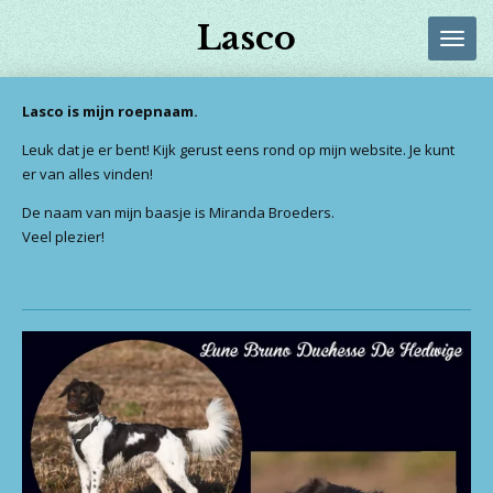
Ga
Lasco
direct
naar
de
Lasco is mijn roepnaam.
hoofdinhoud
Leuk dat je er bent! Kijk gerust eens rond op mijn website. Je kunt
er van alles vinden!
De naam van mijn baasje is Miranda Broeders.
Veel plezier!